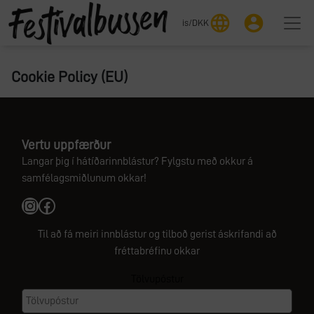
language
account_circle
is
/
DKK
Cookie Policy (EU)
Vertu uppfærður
Langar þig í hátíðarinnblástur? Fylgstu með okkur á
samfélagsmiðlunum okkar!
Instagram
Facebook
Til að fá meiri innblástur og tilboð gerist áskrifandi að
fréttabréfinu okkar
Tölvupóstur