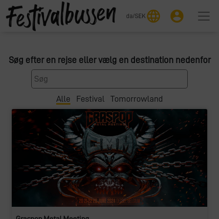
language
account_circle
da
/
SEK
Søg efter en rejse eller vælg en destination nedenfor
Alle
Festival
Tomorrowland