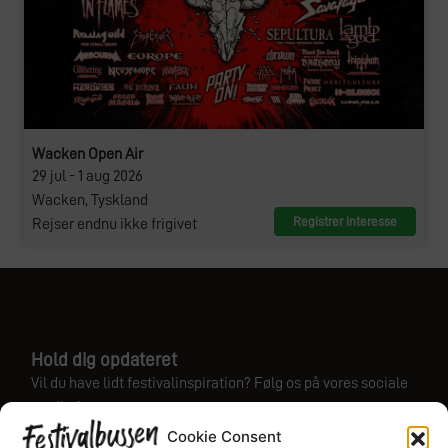
Wacken Open Air
29 jul - 1 aug 2026
Wacken, Tyskland
Registrer interesse
Rejser endnu ikke frigivet
Hold dig opdateret
Vil du have lidt festivalinspiration? Følg os på vores sociale
medier!
Cookie Consent
Instagram
Facebook