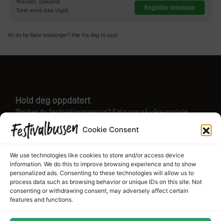
Wacken, Tyskland
Registrer interesse
Turer ennå ikke utgitt
Vil du ha flere meldinger? Hør fra deg til oss!
Hold deg oppdatert
Ønsker du festivalinspirasjon? Følg oss på våre sosiale
medier!
Cookie Consent
Instagram
Facebook
We use technologies like cookies to store and/or access device
For mer inspirasjon og tilbud abonner på vårt nyhetsbrev
information. We do this to improve browsing experience and to show
personalized ads. Consenting to these technologies will allow us to
process data such as browsing behavior or unique IDs on this site. Not
E-post
consenting or withdrawing consent, may adversely affect certain
features and functions.
Abonnere