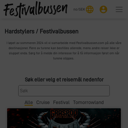
language
account_circle
no
/
SEK
Hardstylers / Festivalbussen
I løpet av sommeren 2024 vil vi samarbeide med Festivalbussen.com på alle våre
destinasjoner. Flere av turene kan bestilles allerede, mens andre reiser ikke er
sluppet enda. Sørg for å melde din interesse for å få informasjon først om når
turene slippes.
Søk eller velg et reisemål nedenfor
Alle
Cruise
Festival
Tomorrowland