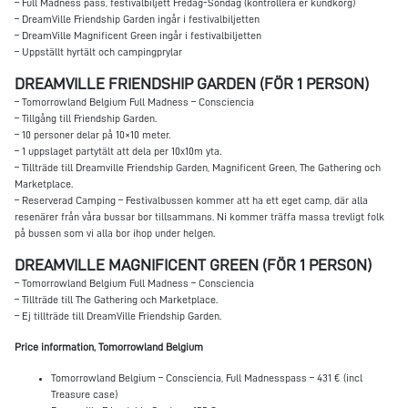
– Full Madness pass, festivalbiljett Fredag-Söndag (kontrollera er kundkorg)
– DreamVille Friendship Garden ingår i festivalbiljetten
– DreamVille Magnificent Green ingår i festivalbiljetten
– Uppställt hyrtält och campingprylar
DREAMVILLE FRIENDSHIP GARDEN (FÖR 1 PERSON)
– Tomorrowland Belgium Full Madness – Consciencia
– Tillgång till Friendship Garden.
– 10 personer delar på 10×10 meter.
– 1 uppslaget partytält att dela per 10x10m yta.
– Tillträde till Dreamville Friendship Garden, Magnificent Green, The Gathering och
Marketplace.
– Reserverad Camping – Festivalbussen kommer att ha ett eget camp, där alla
resenärer från våra bussar bor tillsammans. Ni kommer träffa massa trevligt folk
på bussen som vi alla bor ihop under helgen.
DREAMVILLE MAGNIFICENT GREEN (FÖR 1 PERSON)
– Tomorrowland Belgium Full Madness – Consciencia
– Tillträde till The Gathering och Marketplace.
– Ej tillträde till DreamVille Friendship Garden.
Price information, Tomorrowland Belgium
Tomorrowland Belgium – Consciencia, Full Madnesspass – 431 € (incl
Treasure case)