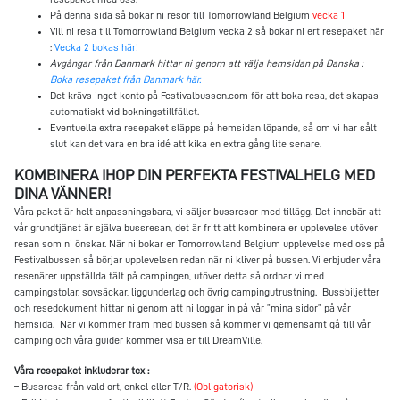
På denna sida så bokar ni resor till Tomorrowland Belgium
vecka 1
Vill ni resa till Tomorrowland Belgium vecka 2 så bokar ni ert resepaket här
:
Vecka 2 bokas här!
Avgångar från Danmark hittar ni genom att välja hemsidan på Danska :
Boka resepaket från Danmark här.
Det krävs inget konto på Festivalbussen.com för att boka resa, det skapas
automatiskt vid bokningstillfället.
Eventuella extra resepaket släpps på hemsidan löpande, så om vi har sålt
slut kan det vara en bra idé att kika en extra gång lite senare.
KOMBINERA IHOP DIN PERFEKTA FESTIVALHELG MED
DINA VÄNNER!
Våra paket är helt anpassningsbara, vi säljer bussresor med tillägg. Det innebär att
vår grundtjänst är själva bussresan, det är fritt att kombinera er upplevelse utöver
resan som ni önskar. När ni bokar er Tomorrowland Belgium upplevelse med oss på
Festivalbussen så börjar upplevelsen redan när ni kliver på bussen. Vi erbjuder våra
resenärer uppställda tält på campingen, utöver detta så ordnar vi med
campingstolar, sovsäckar, liggunderlag och övrig campingutrustning. Bussbiljetter
och resedokument hittar ni genom att ni loggar in på vår ”mina sidor” på vår
hemsida. När vi kommer fram med bussen så kommer vi gemensamt gå till vår
camping och våra guider kommer visa er till DreamVille.
Våra resepaket inkluderar tex :
– Bussresa från vald ort, enkel eller T/R.
(Obligatorisk)