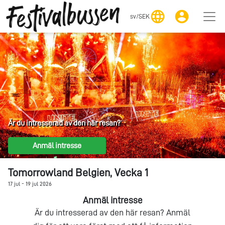
language
account_circle
sv
/
SEK
Är du intresserad av den här resan?
Anmäl intresse
Tomorrowland Belgien, Vecka 1
17 jul - 19 jul 2026
Anmäl intresse
Är du intresserad av den här resan? Anmäl