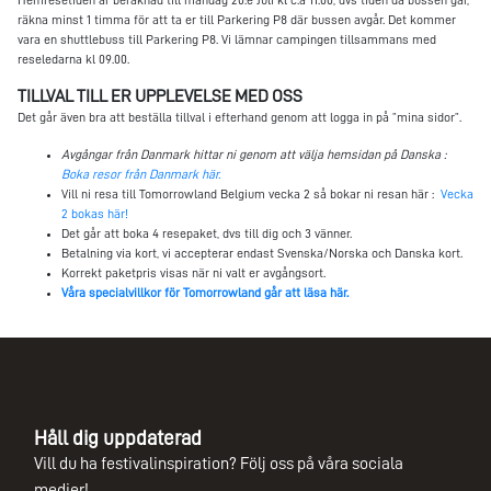
räkna minst 1 timma för att ta er till Parkering P8 där bussen avgår. Det kommer
vara en shuttlebuss till Parkering P8. Vi lämnar campingen tillsammans med
reseledarna kl 09.00.
TILLVAL TILL ER UPPLEVELSE MED OSS
Det går även bra att beställa tillval i efterhand genom att logga in på ”mina sidor”.
Avgångar från Danmark hittar ni genom att välja hemsidan på Danska :
Boka resor från Danmark här.
Vill ni resa till Tomorrowland Belgium vecka 2 så bokar ni resan här :
Vecka
2 bokas här!
Det går att boka 4 resepaket, dvs till dig och 3 vänner.
Betalning via kort, vi accepterar endast Svenska/Norska och Danska kort.
Korrekt paketpris visas när ni valt er avgångsort.
Våra specialvillkor för Tomorrowland går att läsa här.
Håll dig uppdaterad
Vill du ha festivalinspiration? Följ oss på våra sociala
medier!