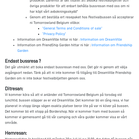
produkter. Däremot är det tillåtet att avboka festivalbiljetter och
övriga produkter för att enbart behålla bussresan med oss om ni
har köpt vårt avbokningsskydd*
Genom att beställa ert resepaket hos Festivalbussen så accepterar
ni Tomorrowland Belgium villkor.
”General Terms and Conditions of sale”
”Privacy Policy”
Information om DreamVille hittar ni här :
Information om DreamVille
Information om FriendShip Garden hittar ni här :
Information om Friendship
Garden
Endast bussresa ?
Det går utmärkt att boka endast bussresan med oss. Det gör ni genom att välja
avgångsort nedan. Tänk på att ni inte kommer få tillgång till DreamVille Friendship
Garden om ni inte bokar festivalbiljetten genom oss.
Ditresan:
Vi kommer köra så att vi anländer vid Tomorrowland Belgium på torsdag vid
lunchtid, bussen släpper av er vid DreamVille. Det kommer bli en lång resa, vi har
planerat in stopp längs vägen exakta platser beror lite på var ni kliver på bussen.
Det kommer bli ett stopp på Bordershop. När vi kommer fram med bussen så
kommer vi gemensamt gå till vår camping och våra guider kommer visa er vårt
område.
Hemresan:
Hemresetiden är beräknad till måndag 20:e Juli kl c:a 11.00, dvs tiden då bussen går,