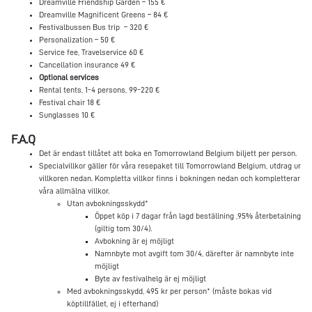
Dreamville Friendship Garden – 155 €
Dreamville Magnificent Greens – 84 €
Festivalbussen Bus trip – 320 €
Personalization – 50 €
Service fee, Travelservice 60 €
Cancellation insurance 49 €
Optional services
Rental tents, 1-4 persons, 99-220 €
Festival chair 18 €
Sunglasses 10 €
F.A.Q
Det är endast tillåtet att boka en Tomorrowland Belgium biljett per person.
Specialvillkor gäller för våra resepaket till Tomorrowland Belgium, utdrag ur
villkoren nedan. Kompletta villkor finns i bokningen nedan och kompletterar
våra allmälna villkor.
Utan avbokningsskydd*
Öppet köp i 7 dagar från lagd beställning ,95% återbetalning
(giltig tom 30/4).
Avbokning är ej möjligt
Namnbyte mot avgift tom 30/4, därefter är namnbyte inte
möjligt
Byte av festivalhelg är ej möjligt
Med avbokningsskydd, 495 kr per person* (måste bokas vid
köptillfället, ej i efterhand)