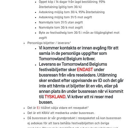
Öppet köp i 14 dagar från lagd beställning, 95%
återbetalning (giltig tom 30/4)
Avbokning möjlig tom 30/4, 95% återbetalning
Avbokning möjlig tom 31/5 mot avgift
Namnbyte tom 31/5 utan avgift
Namnbyte tom 30/6 mot avgift
Byte av festivalhelg tom 30/5 i mån av tillgänglighet mot
avgift
Personliga biljetter / leverans*
Vi kommer kontakta er innan avgång för att
samla in de personliga uppgifter som
Tomorrowland Belgium kräver.
Leverans av Tomorrowland Belgiums
festivalbiljetter sker
ENDAST
under
bussresan från våra reseledare. Utlämning
sker endast efter uppvisande av ID och det går
inte att hämta ut biljetter åt en vän, eller på
annan plats än under bussresan när vi kommit
till
TYSKLAND
. Vi kräver att ni reser med
bussen.
Det är
EJ
tillåtet sälja vidare ert resepaket*
Det är ett KRAV att medverka under bussresan.
Då bussresan är vår grundprodukt i resepaketet så kan bussresan
ej avbokas för att bara behålla festivalbiljetten och övriga