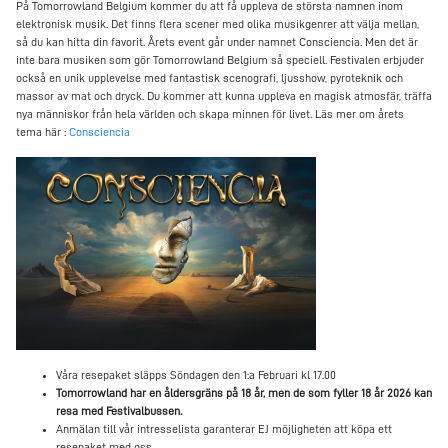
På Tomorrowland Belgium kommer du att få uppleva de största namnen inom
elektronisk musik. Det finns flera scener med olika musikgenrer att välja mellan,
så du kan hitta din favorit. Årets event går under namnet Consciencia. Men det är
inte bara musiken som gör Tomorrowland Belgium så speciell. Festivalen erbjuder
också en unik upplevelse med fantastisk scenografi, ljusshow, pyroteknik och
massor av mat och dryck. Du kommer att kunna uppleva en magisk atmosfär, träffa
nya människor från hela världen och skapa minnen för livet. Läs mer om årets
tema här :
Consciencia
Våra resepaket släpps Söndagen den 1:a Februari kl 17.00
Tomorrowland har en åldersgräns på 18 år, men de som fyller 18 år 2026 kan
resa med Festivalbussen.
Anmälan till vår intresselista garanterar EJ möjligheten att köpa ett
resepaket med oss.