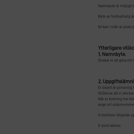
Namnbyte är möjligt t
Byte av festivalhelg är
Ni kan i mån av plats 
Ytterligare villk
1, Namnbyte.
Önskar ni att göra ett
2, Uppgiftslämni
Er biljett är personli
tillåtelse att vi skick
När er bokning har be
ange ert ordernummer
Vi behöver följande u
E-post adress