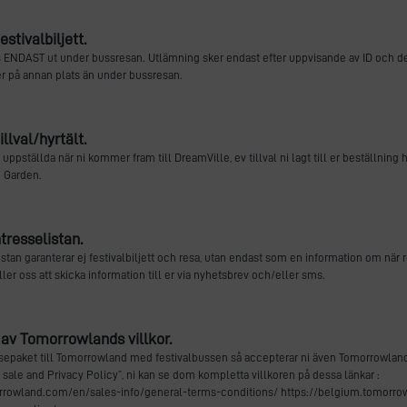
stivalbiljett.
as ENDAST ut under bussresan. Utlämning sker endast efter uppvisande av ID och det
ller på annan plats än under bussresan.
llval/hyrtält.
uppställda när ni kommer fram till DreamVille, ev tillval ni lagt till er beställning 
p Garden.
tresselistan.
istan garanterar ej festivalbiljett och resa, utan endast som en information om när r
ller oss att skicka information till er via nyhetsbrev och/eller sms.
av Tomorrowlands villkor.
sepaket till Tomorrowland med festivalbussen så accepterar ni även Tomorrowland
sale and Privacy Policy”, ni kan se dom kompletta villkoren på dessa länkar :
rrowland.com/en/sales-info/general-terms-conditions/ https://belgium.tomorr