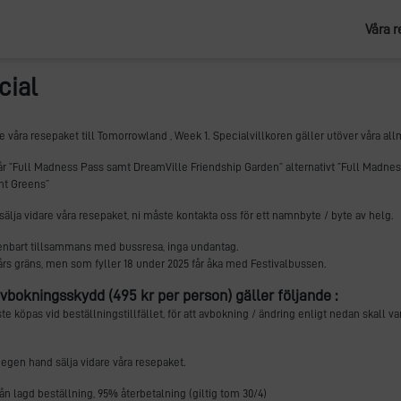
Våra 
cial
e våra resepaket till Tomorrowland , Week 1. Specialvillkoren gäller utöver våra all
ingår ”Full Madness Pass samt DreamVille Friendship Garden” alternativt ”Full Madn
nt Greens”
t sälja vidare våra resepaket, ni måste kontakta oss för ett namnbyte / byte av helg.
s enbart tillsammans med bussresa, inga undantag.
rs gräns, men som fyller 18 under 2025 får åka med Festivalbussen.
avbokningsskydd (495 kr per person) gäller följande :
köpas vid beställningstillfället, för att avbokning / ändring enligt nedan skall vara 
å egen hand sälja vidare våra resepaket.
rån lagd beställning, 95% återbetalning (giltig tom 30/4)