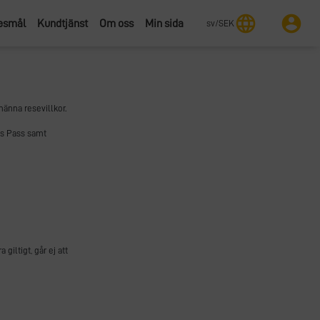
language
account_circle
resmål
Kundtjänst
Om oss
Min sida
sv
/
SEK
männa resevillkor.
ess Pass samt
giltigt, går ej att