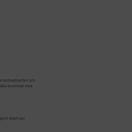
a festivalbiljetten och
behålla bussresan med
gium biljett per