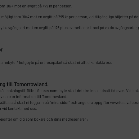
om 30/4 mot en avgift på 795 kr per person.
 möjligt tom 30/4 mot en avgift på 795 kr per person, vid tillgängliga biljetter på den 
byta avgångsort mot en avgift på 195 plus ev mellanskillnad på valda avgångsorter, 
or
 namnbyte / helgbyte på ert resepaket så skall ni alltid kontakta oss.
ng till Tomorrowland.
g från bokningstillfället, önskas namnbyte skall det ske innan utsatt tid ovan. Vid b
ar vidare er information till Tomorrowland.
kräftats så skall ni logga in på ”mina sidor” och ange era uppgifter www.festivalbu
 vid kontakt med oss.
ppgifter om dig som bokare och dina medresenärer :