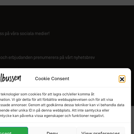
 oss på våra sociala medier!
n och erbjudanden prenumerera på vårt nyhetsbrev
Ange e-post
Cookie Consent
Prenumerera
teknologier som cookies för att lagra och/eller komma åt
ation. Vi gör detta för att förbättra webbupplevelsen och för att visa
assade annonser. Genom att godkänna dessa tekniker kan vi behandla data
ende eller unika ID:n på denna webbplats. Att inte samtycka eller
amtycke kan påverka vissa egenskaper och funktioner negativt.
ccept
Deny
View preferences