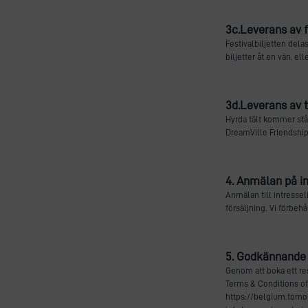
3c.Leverans av fe
Festivalbiljetten del
biljetter åt en vän, e
3d.Leverans av ti
Hyrda tält kommer stå 
DreamVille Friendshi
4. Anmälan på in
Anmälan till intressel
försäljning. Vi förbehå
5. Godkännande 
Genom att boka ett re
Terms & Conditions of 
https://belgium.tomo