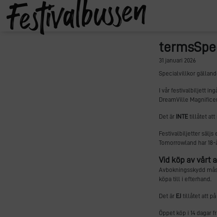
termsSpe
31 januari 2026
Specialvillkor gälland
I vår festivalbiljett 
DreamVille Magnifice
Det är
INTE
tillåtet at
Festivalbiljetter sälj
Tomorrowland har 18-å
Vid köp av vårt 
Avbokningsskydd måste 
köpa till i efterhand.
Det är
EJ
tillåtet att p
Öppet köp i 14 dagar f