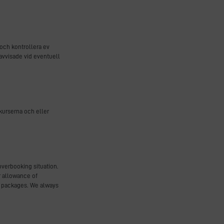
 och kontrollera ev
 avvisade vid eventuell
lkurserna och eller
overbooking situation.
r allowance of
et packages. We always