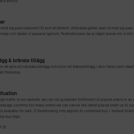
vacy-policy/
ser
a med sig pass/nationellt ID-kort alt körkort. Utländska gäster skall ta med sig pass
 Sverige och länder vi passerar igenom. Festivalbussen tar ej något ansvar om ni blir
lägg & bränsle tillägg
ten att göra ett valutakurstillägg och/eller ett bränsletillägg i dom fallen som växe
rt förändras.
ituation
gh traffic to our website, we can not guarantee fulfillment of placed orders in an 
r webpage confirms too many orders we can cancel the latest placed order up til ou
is available for sale. 2) Overbooking only applies to combined bus + festival tick
ly bus trips.
1-31