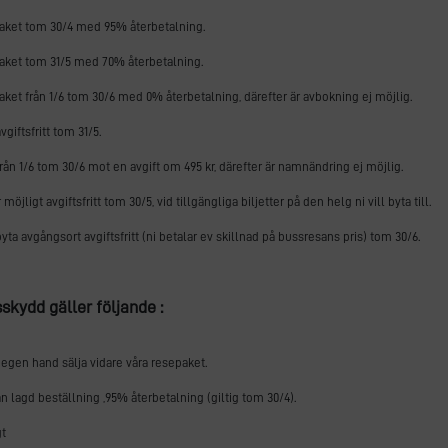
aket tom 30/4 med 95% återbetalning.
aket tom 31/5 med 70% återbetalning.
ket från 1/6 tom 30/6 med 0% återbetalning, därefter är avbokning ej möjlig.
giftsfritt tom 31/5.
ån 1/6 tom 30/6 mot en avgift om 495 kr, därefter är namnändring ej möjlig.
möjligt avgiftsfritt tom 30/5, vid tillgängliga biljetter på den helg ni vill byta till.
yta avgångsort avgiftsfritt (ni betalar ev skillnad på bussresans pris) tom 30/6.
kydd gäller följande :
å egen hand sälja vidare våra resepaket.
ån lagd beställning ,95% återbetalning (giltig tom 30/4).
gt