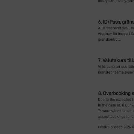
info/your-privacy/pri
6. ID/Pass, grän
Alla resenärer skall t
visa krav för inresa i
gränskontroll.
7. Valutakurs til
Vi förbehåller oss rät
bränslepriserna avsevä
8. Overbooking s
Due to the expected hi
In the case of, 1) Ou
Tomorrowland tickets 
accept bookings for on
Festivalbussen 2026-0