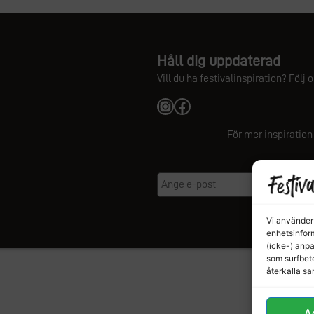
Håll dig uppdaterad
Vill du ha festivalinspiration? Följ
Instagram
Facebook
För mer inspiratio
Vi använder 
enhetsinform
(icke-) anp
som surfbete
återkalla s
A