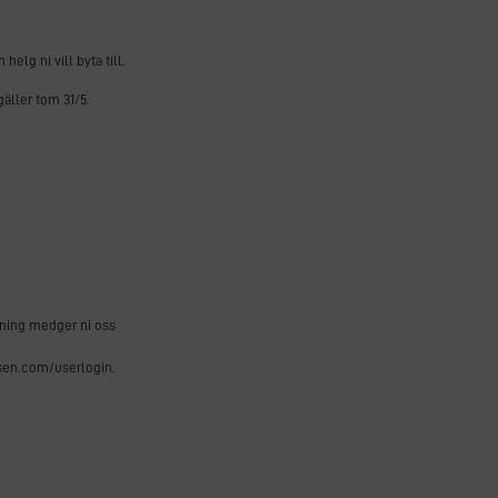
helg ni vill byta till.
gäller tom 31/5.
okning medger ni oss
ssen.com/userlogin,