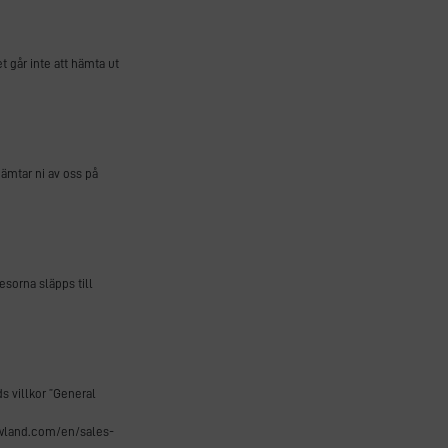
 går inte att hämta ut
hämtar ni av oss på
esorna släpps till
s villkor ”General
owland.com/en/sales-