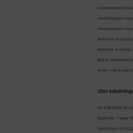
Avbokningsbart resep
Avbokningsbart resep
Avbokningsbart resepa
Namnbyte är möjligt av
Namnbyte är möjligt fr
Byte av festivalhelg är 
Ni kan i mån av plats b
Utan avbokningss
Det är
EJ
tillåtet att p
Öppet köp i 7 dagar fr
Avbokning är ej möjli